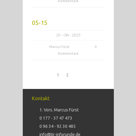
Kommentare
05-15
10
Okt
2015
Marcus Fürst
0
Kommentare
1
2
Kontakt
1. Vors. Marcus Fürst
0 177 - 37 47 473
0 96 34 - 92 30 485
info@tir-inforunde.de