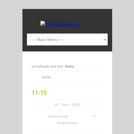
Sie befinden sich hier:
Home
11-15
07
Nov
2015
Marcus Fürst
0
Kommentare