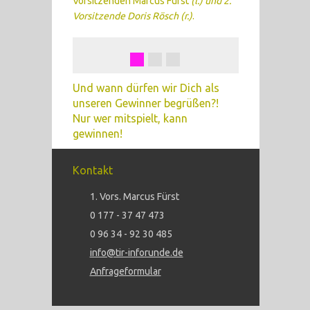
Vorsitzenden Marcus Fürst
(l.) und 2.
Vorsitzende Doris Rösch
(r.)
.
Und wann dürfen wir Dich als
unseren Gewinner begrüßen?!
Nur wer mitspielt, kann
gewinnen!
Kontakt
1. Vors. Marcus Fürst
0 177 - 37 47 473
0 96 34 - 92 30 485
info@tir-inforunde.de
Anfrageformular