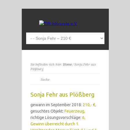
Sie befinden sich hier:
Home
/ Sonja Fehr aus
Plößberg
Sonja Fehr aus Plößberg
gewann im September 2018:
210,- €,
gesuchtes Objekt:
Feuerzeug,
richtige Lösungsvorschläge:
6,
Gewinn überreicht durch 1.