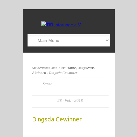
Sie befinden sich hier:
Home
/
Mitglieder-
Aktionen
/ Dingsda Gewinner
28
Feb
2018
Dingsda Gewinner