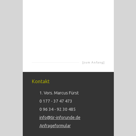
[zum Anfang]
Kontakt
1. Vors. Marcus Fürst
0 177 - 37 47 473
0 96 34 - 92 30 485
info@tir-inforunde.de
Anfrageformular