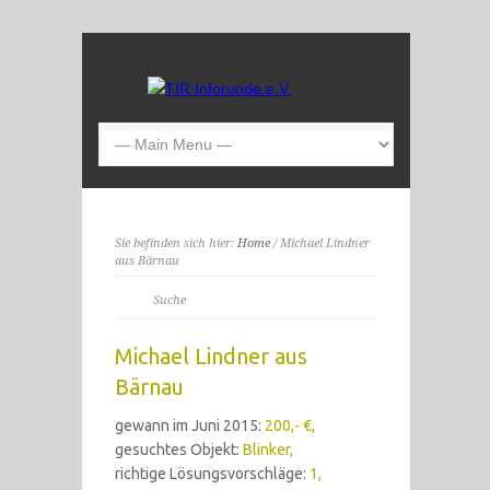
Sie befinden sich hier:
Home
/ Michael Lindner
aus Bärnau
Michael Lindner aus
Bärnau
gewann im Juni 2015:
200,- €,
gesuchtes Objekt:
Blinker,
richtige Lösungsvorschläge:
1,