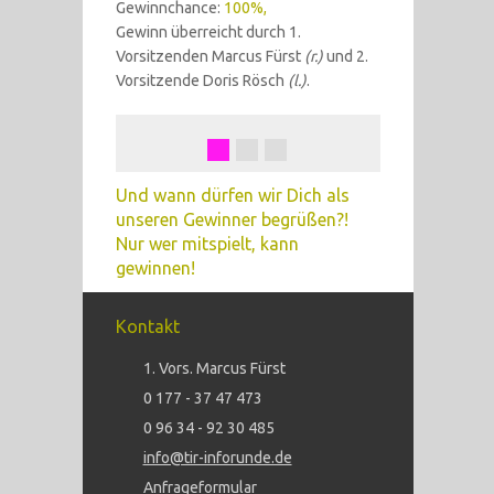
Gewinnchance:
100%,
Gewinn überreicht durch 1.
Vorsitzenden Marcus Fürst
(r.)
und 2.
Vorsitzende Doris Rösch
(l.)
.
Und wann dürfen wir Dich als
unseren Gewinner begrüßen?!
Nur wer mitspielt, kann
gewinnen!
Kontakt
1. Vors. Marcus Fürst
0 177 - 37 47 473
0 96 34 - 92 30 485
info@tir-inforunde.de
Anfrageformular